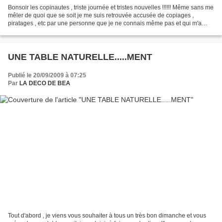
Bonsoir les copinautes , triste journée et tristes nouvelles !!!!!! Même sans me
mêler de quoi que se soit je me suis retrouvée accusée de copiages ,
piratages , etc par une personne que je ne connais même pas et qui m'a
laissé ce com: oui BEA ne polémiquez...
UNE TABLE NATURELLE.....MENT
Publié le 20/09/2009 à 07:25
Par
LA DECO DE BEA
Tout d'abord , je viens vous souhaiter à tous un très bon dimanche et vous