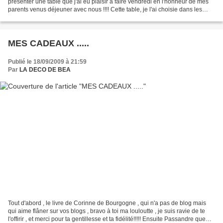
présenter une table que j'ai eu plaisir à faire vendredi en l'honneur de mes
parents venus déjeuner avec nous !!!! Cette table, je l'ai choisie dans les
couleurs naturelles , marron/crème...
MES CADEAUX .....
Publié le 18/09/2009 à 21:59
Par
LA DECO DE BEA
Tout d'abord , le livre de Corinne de Bourgogne , qui n'a pas de blog mais
qui aime flâner sur vos blogs , bravo à toi ma louloutte , je suis ravie de te
l'offirir , et merci pour ta gentillesse et ta fidélité!!!!! Ensuite Passandre que