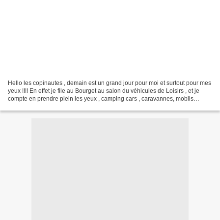
Hello les copinautes , demain est un grand jour pour moi et surtout pour mes
yeux !!!! En effet je file au Bourget au salon du véhicules de Loisirs , et je
compte en prendre plein les yeux , camping cars , caravannes, mobils
homes etc.....Comme vous le...