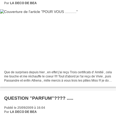
Par
LA DECO DE BEA
Que de surprises depuis hier , en effet j'ai reçu Trois certificats d' Amitié , cela
me touche et me réchauffe le coeur !!!! Tout d'abord je l'ai reçu de Vivie , puis
Passandre et enfin Athena , mille mercis à vous trois les ptites Miss !!! je dois
le...
QUESTION "PARFUM"???? .....
Publié le 25/09/2009 à 16:04
Par
LA DECO DE BEA