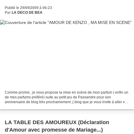
Publié le 29/09/2009 à 06:23
Par
LA DECO DE BEA
Comme promis , je vous propose la mise en scène de mon parfum ( enfin un
de mes parfums préféré) suite au petit jeu de Passandre pour son
anniversaire de blog très prochainement ,( blog que je vous invite à aller voir
) à savoir " Mettre en scène son...
LA TABLE DES AMOUREUX (Déclaration
d'Amour avec promesse de Mariage...)