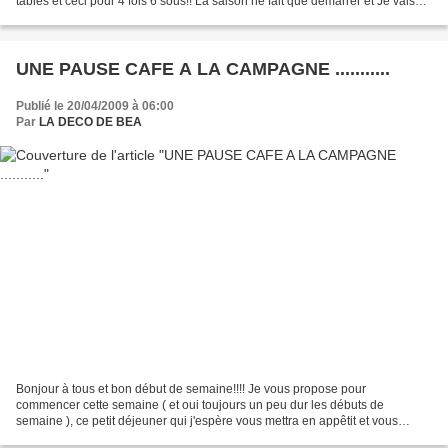
tables et ceci pour 4 fois 6 sous!! La saison ne fait que démarrer et Je vais
encore devoir pousser...
UNE PAUSE CAFE A LA CAMPAGNE ...........
Publié le 20/04/2009 à 06:00
Par
LA DECO DE BEA
Bonjour à tous et bon début de semaine!!!! Je vous propose pour
commencer cette semaine ( et oui toujours un peu dur les débuts de
semaine ), ce petit déjeuner qui j'espère vous mettra en appêtit et vous
donneras du baume au coeur !!!!! Je l'ai choisi...