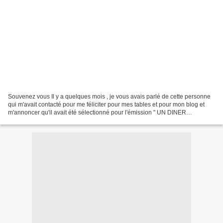
Souvenez vous Il y a quelques mois , je vous avais parlé de cette personne
qui m'avait contacté pour me féliciter pour mes tables et pour mon blog et
m'annoncer qu'il avait été sélectionné pour l'émission " UN DINER
PRESQUE PARFAIT" Vous aviez éte nombreux...