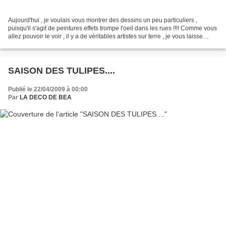
Aujourd'hui , je voulais vous montrer des dessins un peu particuliers ,
puisqu'il s'agit de peintures effets trompe l'oeil dans les rues !!!! Comme vous
allez pouvoir le voir , il y a de véritables artistes sur terre , je vous laisse
découvrir ces peintures...
SAISON DES TULIPES....
Publié le 22/04/2009 à 00:00
Par
LA DECO DE BEA