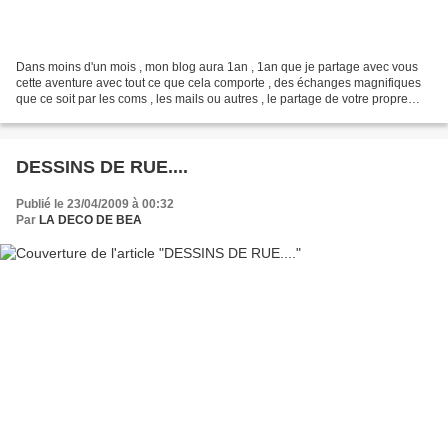
Dans moins d'un mois , mon blog aura 1an , 1an que je partage avec vous
cette aventure avec tout ce que cela comporte , des échanges magnifiques
que ce soit par les coms , les mails ou autres , le partage de votre propre
blog également , tous ces moments...
DESSINS DE RUE....
Publié le 23/04/2009 à 00:32
Par
LA DECO DE BEA