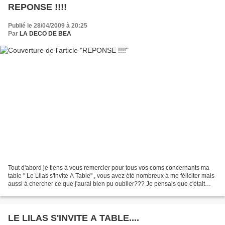
REPONSE !!!!
Publié le 28/04/2009 à 20:25
Par
LA DECO DE BEA
Tout d'abord je tiens à vous remercier pour tous vos coms concernants ma
table " Le Lilas s'invite A Table" , vous avez été nombreux à me féliciter mais
aussi à chercher ce que j'aurai bien pu oublier??? Je pensais que c'était
flagrant , mais bien entendu...
LE LILAS S'INVITE A TABLE....