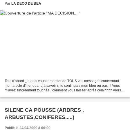
Par
LA DECO DE BEA
Tout d'abord , je dois vous remercier de TOUS vos messages concernant
mon article d'hier quand à savoir si je continuais mon blog ou pas !!! Vous
m'avez sincérement touchée , comment vous laisser après cela???? Alors
voici mes décisions quand à l'avenir...
SILENE CA POUSSE (ARBRES ,
ARBUSTES,CONIFERES.....)
Publié le 24/04/2009 à 00:00